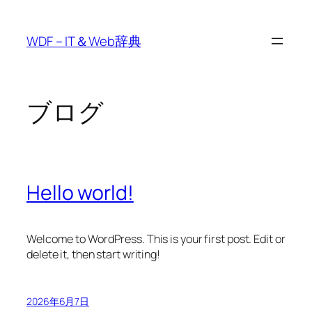
内
容
WDF – IT＆Web辞典
を
ス
キ
ッ
ブログ
プ
Hello world!
Welcome to WordPress. This is your first post. Edit or
delete it, then start writing!
2026年6月7日