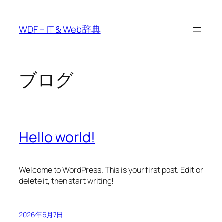
内
容
WDF – IT＆Web辞典
を
ス
キ
ッ
ブログ
プ
Hello world!
Welcome to WordPress. This is your first post. Edit or
delete it, then start writing!
2026年6月7日