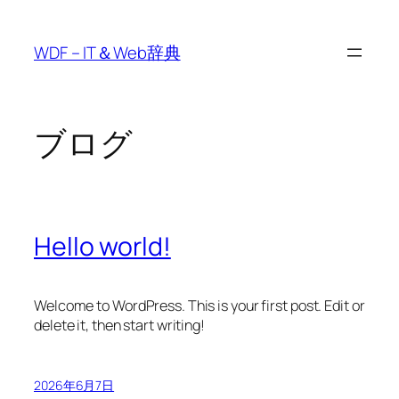
内
容
WDF – IT＆Web辞典
を
ス
キ
ッ
ブログ
プ
Hello world!
Welcome to WordPress. This is your first post. Edit or
delete it, then start writing!
2026年6月7日