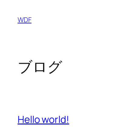
内
容
WDF
を
ス
キ
ッ
ブログ
プ
Hello world!