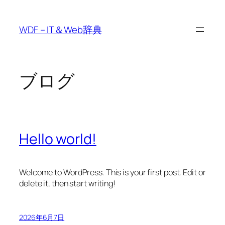
内
容
WDF – IT＆Web辞典
を
ス
キ
ッ
ブログ
プ
Hello world!
Welcome to WordPress. This is your first post. Edit or
delete it, then start writing!
2026年6月7日