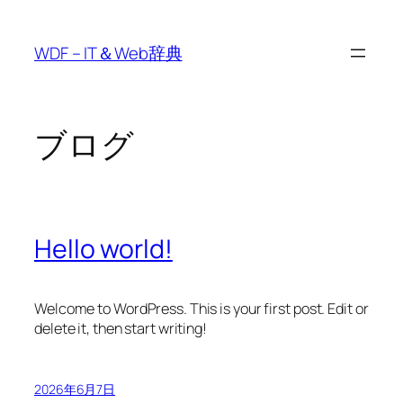
内
容
WDF – IT＆Web辞典
を
ス
キ
ッ
ブログ
プ
Hello world!
Welcome to WordPress. This is your first post. Edit or
delete it, then start writing!
2026年6月7日