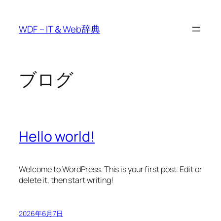
内
容
WDF – IT＆Web辞典
を
ス
キ
ッ
ブログ
プ
Hello world!
Welcome to WordPress. This is your first post. Edit or
delete it, then start writing!
2026年6月7日