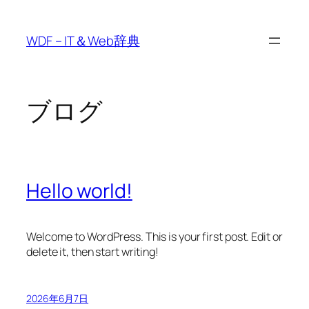
内
容
WDF – IT＆Web辞典
を
ス
キ
ッ
ブログ
プ
Hello world!
Welcome to WordPress. This is your first post. Edit or
delete it, then start writing!
2026年6月7日